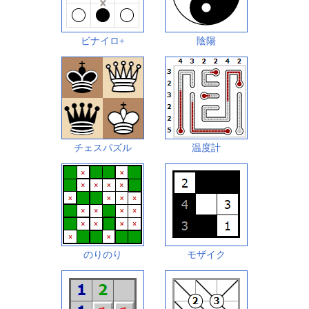
ビナイロ+
陰陽
チェスパズル
温度計
のりのり
モザイク