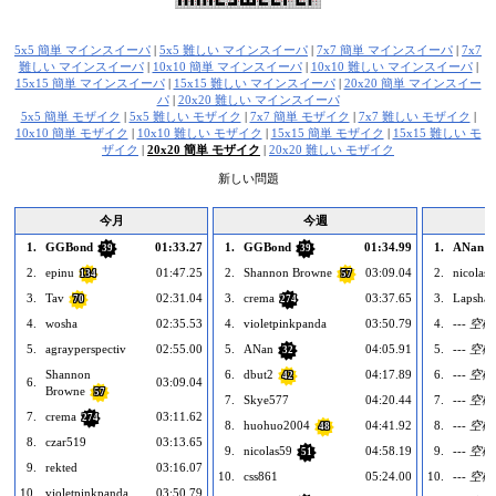
5x5 簡単 マインスイーパ
|
5x5 難しい マインスイーパ
|
7x7 簡単 マインスイーパ
|
7x7
難しい マインスイーパ
|
10x10 簡単 マインスイーパ
|
10x10 難しい マインスイーパ
|
15x15 簡単 マインスイーパ
|
15x15 難しい マインスイーパ
|
20x20 簡単 マインスイー
パ
|
20x20 難しい マインスイーパ
5x5 簡単 モザイク
|
5x5 難しい モザイク
|
7x7 簡単 モザイク
|
7x7 難しい モザイク
|
10x10 簡単 モザイク
|
10x10 難しい モザイク
|
15x15 簡単 モザイク
|
15x15 難しい モ
ザイク
|
20x20 簡単 モザイク
|
20x20 難しい モザイク
新しい問題
今月
今週
1.
GGBond
01:33.27
1.
GGBond
01:34.99
1.
ANan
39
39
2.
epinu
01:47.25
2.
Shannon Browne
03:09.04
2.
nicolas
134
57
3.
Tav
02:31.04
3.
crema
03:37.65
3.
Lapsha
70
274
4.
wosha
02:35.53
4.
violetpinkpanda
03:50.79
4.
--- 空欄 
5.
agrayperspectiv
02:55.00
5.
ANan
04:05.91
5.
--- 空欄 
32
Shannon
6.
dbut2
04:17.89
6.
--- 空欄 
42
6.
03:09.04
Browne
57
7.
Skye577
04:20.44
7.
--- 空欄 
7.
crema
03:11.62
274
8.
huohuo2004
04:41.92
8.
--- 空欄 
48
8.
czar519
03:13.65
9.
nicolas59
04:58.19
9.
--- 空欄 
51
9.
rekted
03:16.07
10.
css861
05:24.00
10.
--- 空欄 
10.
violetpinkpanda
03:50.79