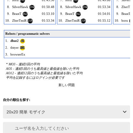
132
132
8.
SilverHawk
01:50.48
8.
SilverHawk
01:53.34
8.
ZherTm
216
216
9.
BeastT
01:53.10
9.
BeastT
01:54.01
9.
BeastT
162
162
10.
ZherTmiR
01:53.34
10.
ZherTmiR
01:55.12
10.
boru
259
259
13
Robots / programmatic solvers
1.
dbut2
42
2.
tlstyer
151
3.
browserEx
* MO3 - 連続3回の平均
AO5 - 連続5回のうち最高値と最低値を除いた平均
AO12 - 連続12回のうち最高値と最低値を除いた平均
平均を記録するにはログインが必要です
新しい問題
自分の順位を探す:
ユーザ名を入力してください