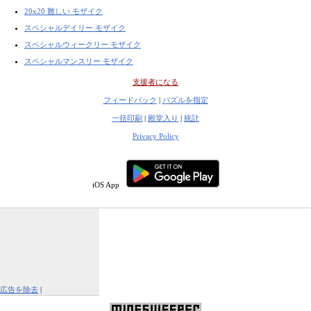
20x20 難しい モザイク
スペシャルデイリー モザイク
スペシャルウィークリー モザイク
スペシャルマンスリー モザイク
支援者になる
フィードバック
|
パズルを指定
一括印刷
|
殿堂入り
|
統計
Privacy Policy
iOS App
広告を除去
|
この広告を報告する