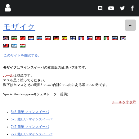
モザイク
このサイトを翻訳する。
モザイク
はマインスイーパの変形版の論理パズルです。
ルール
は簡単です。
マスを黒く塗ってください。
数字は自マスとその周囲8マスの合計9マス内にある黒マスの数です。
Special thanks:
qqwref
(ジェネレーター提供)
ルールを非表示
5x5 簡単 マインスイーパ
5x5 難しい マインスイーパ
7x7 簡単 マインスイーパ
7x7 難しい マインスイーパ