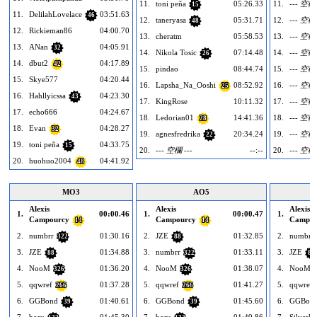
11.
toni peña
05:26.33
11.
--- 空欄 
15
11.
DelilahLovelace
03:51.63
46
12.
taneryasa
05:31.71
12.
--- 空欄 
48
12.
Rickieman86
04:00.70
13.
cheratm
05:58.53
13.
--- 空欄 
13.
ANan
04:05.91
32
14.
Nikola Tosic
07:14.48
14.
--- 空欄 
26
14.
dbut2
04:17.89
42
15.
pindao
08:44.74
15.
--- 空欄 
15.
Skye577
04:20.44
16.
Lapsha_Na_Ooshi
08:52.92
16.
--- 空欄 
25
16.
Hahllyicssa
04:23.30
43
17.
KingRose
10:11.32
17.
--- 空欄 
17.
echo666
04:24.67
18.
Ledorian01
14:41.36
18.
--- 空欄 
28
18.
Evan
04:28.27
32
19.
agnesfredrika
20:34.24
19.
--- 空欄 
22
19.
toni peña
04:33.75
15
20.
--- 空欄 ---
--:--
20.
--- 空欄 
20.
huohuo2004
04:41.92
48
MO3
AO5
Alexis
Alexis
Alexis
1.
00:00.46
1.
00:00.47
1.
Campourcy
Campourcy
Campou
14
14
2.
numbrr
01:30.16
2.
JZE
01:32.85
2.
numbrr
322
88
3.
JZE
01:34.88
3.
numbrr
01:33.11
3.
JZE
88
322
88
4.
NooM
01:36.20
4.
NooM
01:38.07
4.
NooM
326
326
5.
qqwref
01:37.28
5.
qqwref
01:41.27
5.
qqwref
266
266
6.
GGBond
01:40.61
6.
GGBond
01:45.60
6.
GGBon
39
39
7.
boru
01:45.30
7.
boru
01:49.86
7.
SilverH