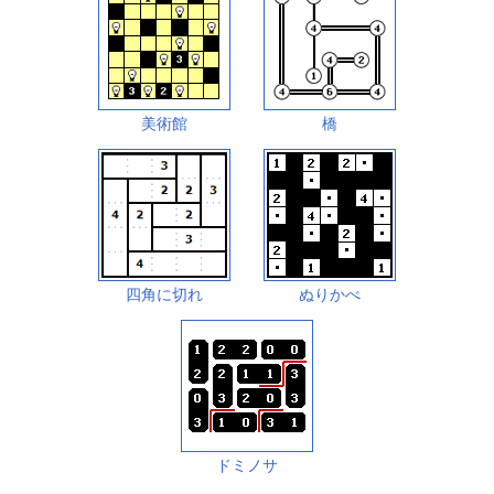
美術館
橋
四角に切れ
ぬりかべ
ドミノサ