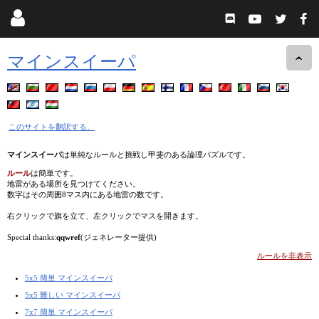
マインスイーパ
このサイトを翻訳する。
マインスイーパ
は単純なルールと挑戦し甲斐のある論理パズルです。
ルール
は簡単です。
地雷がある場所を見つけてください。
数字はその周囲8マス内にある地雷の数です。
右クリックで旗を立て、左クリックでマスを開きます。
Special thanks:
qqwref
(ジェネレーター提供)
ルールを非表示
5x5 簡単 マインスイーパ
5x5 難しい マインスイーパ
7x7 簡単 マインスイーパ