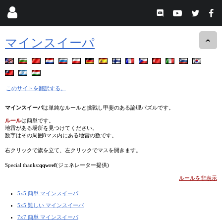
マインスイーパ
このサイトを翻訳する。
マインスイーパ
は単純なルールと挑戦し甲斐のある論理パズルです。
ルール
は簡単です。
地雷がある場所を見つけてください。
数字はその周囲8マス内にある地雷の数です。
右クリックで旗を立て、左クリックでマスを開きます。
Special thanks:
qqwref
(ジェネレーター提供)
ルールを非表示
5x5 簡単 マインスイーパ
5x5 難しい マインスイーパ
7x7 簡単 マインスイーパ