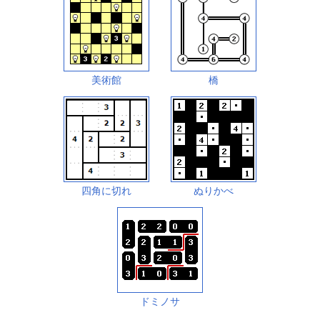
美術館
橋
四角に切れ
ぬりかべ
ドミノサ