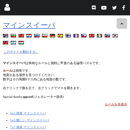
マインスイーパ
このサイトを翻訳する。
マインスイーパ
は単純なルールと挑戦し甲斐のある論理パズルです。
ルール
は簡単です。
地雷がある場所を見つけてください。
数字はその周囲8マス内にある地雷の数です。
右クリックで旗を立て、左クリックでマスを開きます。
Special thanks:
qqwref
(ジェネレーター提供)
ルールを非表示
5x5 簡単 マインスイーパ
5x5 難しい マインスイーパ
7x7 簡単 マインスイーパ