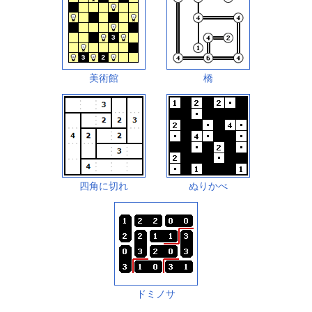
美術館
橋
四角に切れ
ぬりかべ
ドミノサ