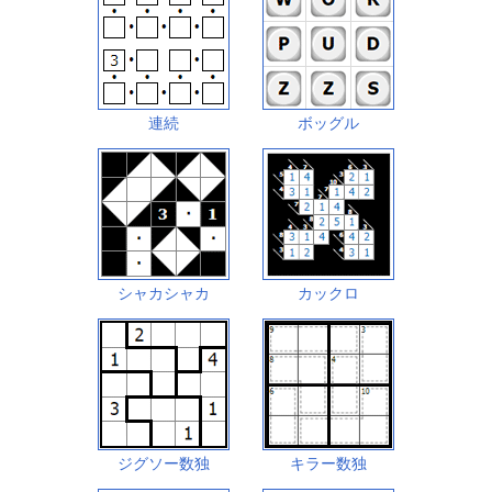
連続
ボッグル
シャカシャカ
カックロ
ジグソー数独
キラー数独