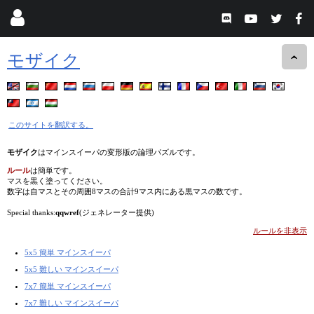
モザイク
このサイトを翻訳する。
モザイク
はマインスイーパの変形版の論理パズルです。
ルール
は簡単です。
マスを黒く塗ってください。
数字は自マスとその周囲8マスの合計9マス内にある黒マスの数です。
Special thanks:
qqwref
(ジェネレーター提供)
ルールを非表示
5x5 簡単 マインスイーパ
5x5 難しい マインスイーパ
7x7 簡単 マインスイーパ
7x7 難しい マインスイーパ