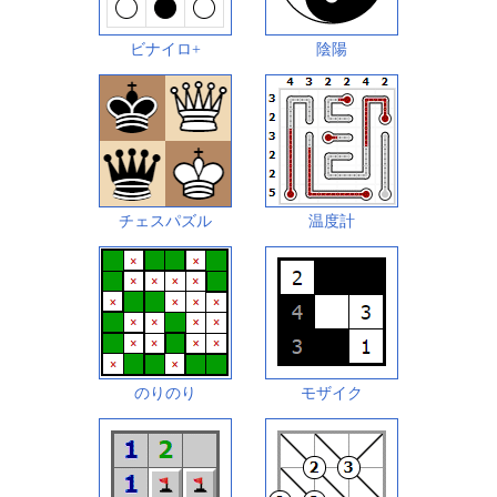
ビナイロ+
陰陽
チェスパズル
温度計
のりのり
モザイク