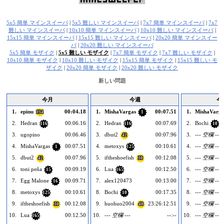
5x5 簡単 マインスイーパ
|
5x5 難しい マインスイーパ
|
7x7 簡単 マインスイーパ
|
7x7
難しい マインスイーパ
|
10x10 簡単 マインスイーパ
|
10x10 難しい マインスイーパ
|
15x15 簡単 マインスイーパ
|
15x15 難しい マインスイーパ
|
20x20 簡単 マインスイー
パ
|
20x20 難しい マインスイーパ
5x5 簡単 モザイク
|
5x5 難しい モザイク
|
7x7 簡単 モザイク
|
7x7 難しい モザイク
|
10x10 簡単 モザイク
|
10x10 難しい モザイク
|
15x15 簡単 モザイク
|
15x15 難しい モ
ザイク
|
20x20 簡単 モザイク
|
20x20 難しい モザイク
新しい問題
今月
今週
今
1.
epinu
00:04.18
1.
MishaVargas
00:07.51
1.
MishaVarga
134
1
2.
Hedran
00:06.16
2.
Hedran
00:07.69
2.
Bochi
116
116
10
3.
ugopino
00:06.46
3.
dbut2
00:07.96
3.
--- 空欄 ---
42
4.
MishaVargas
00:07.51
4.
metoxys
00:10.61
4.
--- 空欄 ---
1
125
5.
dbut2
00:07.96
5.
iftheshoefish
00:12.08
5.
--- 空欄 ---
42
30
6.
toni peña
00:09.19
6.
Lua
00:12.50
6.
--- 空欄 ---
15
165
7.
Egg Malone
00:09.71
7.
alex120473
00:13.00
7.
--- 空欄 ---
16
8.
metoxys
00:10.61
8.
Bochi
00:17.35
8.
--- 空欄 ---
125
10
9.
iftheshoefish
00:12.08
9.
huohuo2004
23:26:12.51
9.
--- 空欄 ---
30
48
10.
Lua
00:12.50
10.
--- 空欄 ---
--:--
10.
--- 空欄 ---
165