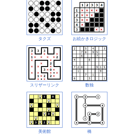
タクズ
お絵かきロジック
スリザーリンク
数独
美術館
橋