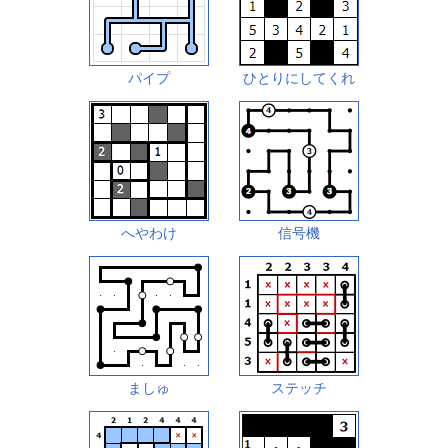
パイプ
ひとりにしてくれ
へやわけ
信号機
ましゅ
ステッチ