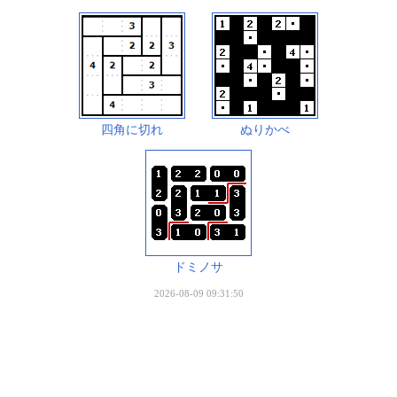
四角に切れ
ぬりかべ
ドミノサ
2026-08-09 09:31:50