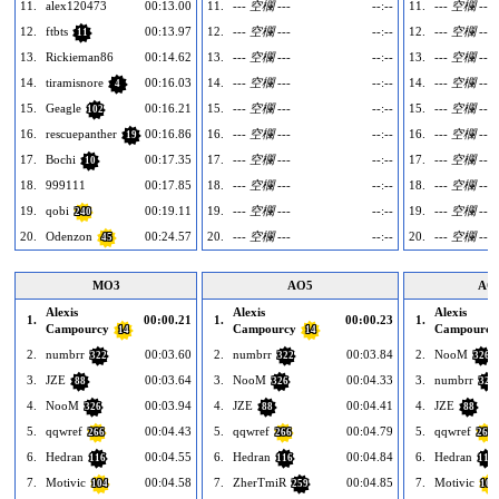
11.
alex120473
00:13.00
11.
--- 空欄 ---
--:--
11.
--- 空欄 ---
12.
ftbts
00:13.97
12.
--- 空欄 ---
--:--
12.
--- 空欄 ---
11
13.
Rickieman86
00:14.62
13.
--- 空欄 ---
--:--
13.
--- 空欄 ---
14.
tiramisnore
00:16.03
14.
--- 空欄 ---
--:--
14.
--- 空欄 ---
4
15.
Geagle
00:16.21
15.
--- 空欄 ---
--:--
15.
--- 空欄 ---
102
16.
rescuepanther
00:16.86
16.
--- 空欄 ---
--:--
16.
--- 空欄 ---
19
17.
Bochi
00:17.35
17.
--- 空欄 ---
--:--
17.
--- 空欄 ---
10
18.
999111
00:17.85
18.
--- 空欄 ---
--:--
18.
--- 空欄 ---
19.
qobi
00:19.11
19.
--- 空欄 ---
--:--
19.
--- 空欄 ---
240
20.
Odenzon
00:24.57
20.
--- 空欄 ---
--:--
20.
--- 空欄 ---
45
MO3
AO5
AO
Alexis
Alexis
Alexis
1.
00:00.21
1.
00:00.23
1.
Campourcy
Campourcy
Campourcy
14
14
2.
numbrr
00:03.60
2.
numbrr
00:03.84
2.
NooM
322
322
326
3.
JZE
00:03.64
3.
NooM
00:04.33
3.
numbrr
88
326
322
4.
NooM
00:03.94
4.
JZE
00:04.41
4.
JZE
326
88
88
5.
qqwref
00:04.43
5.
qqwref
00:04.79
5.
qqwref
266
266
266
6.
Hedran
00:04.55
6.
Hedran
00:04.84
6.
Hedran
116
116
116
7.
Motivic
00:04.58
7.
ZherTmiR
00:04.85
7.
Motivic
104
259
104