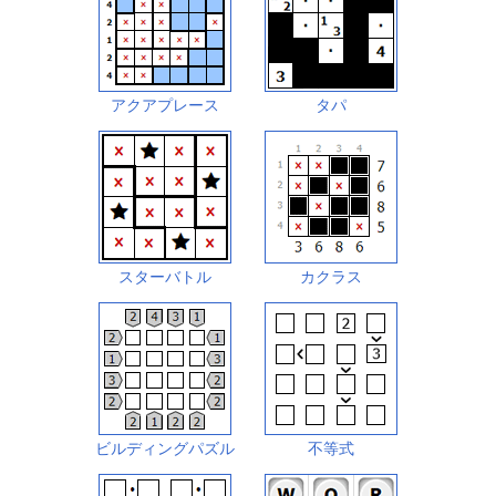
アクアプレース
タパ
スターバトル
カクラス
ビルディングパズル
不等式